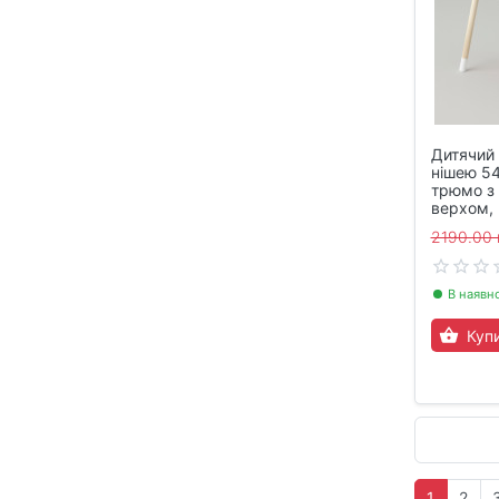
Дитячий 
нішею 5
трюмо з
верхом,
2190.00 
В наявн
Куп
1
2