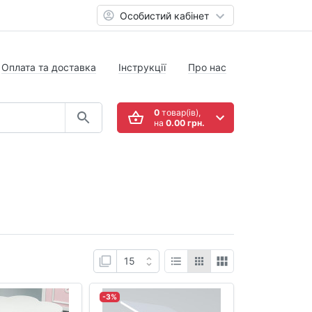
Особистий кабінет
Оплата та доставка
Інструкції
Про нас
0
товар(ів),
на
0.00 грн.
-3%