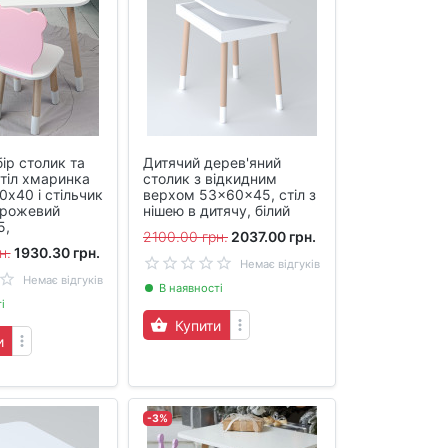
ір столик та
Дитячий дерев'яний
стіл хмаринка
столик з відкидним
0х40 і стільчик
верхом 53×60×45, стіл з
 рожевий
нішею в дитячу, білий
5,
2100.00 грн.
2037.00 грн.
н.
1930.30 грн.
Немає відгуків
Немає відгуків
В наявності
і
Купити
и
-3%