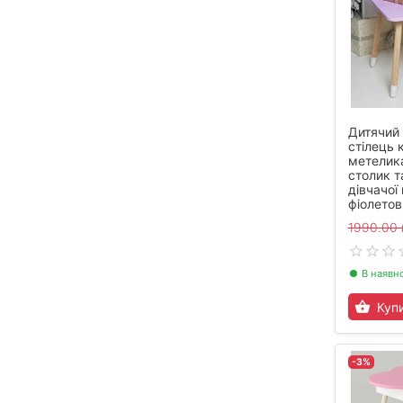
Дитячий 
стілець 
метелик
столик т
дівчачої 
фіолетов
1990.00 
В наявн
Куп
-3%