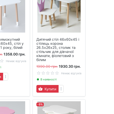
рямокутний
Дитячий стіл 46х60х45 і
60х45, стіл у
стілець корона
1 року, білий
26.5х26х25, столик та
стільчик для дівчачої
н.
1358.00 грн.
кімнати, фіолетовий з
білим
Немає відгуків
1990.00 грн.
1930.30 грн.
і
Немає відгуків
и
В наявності
Купити
-3%