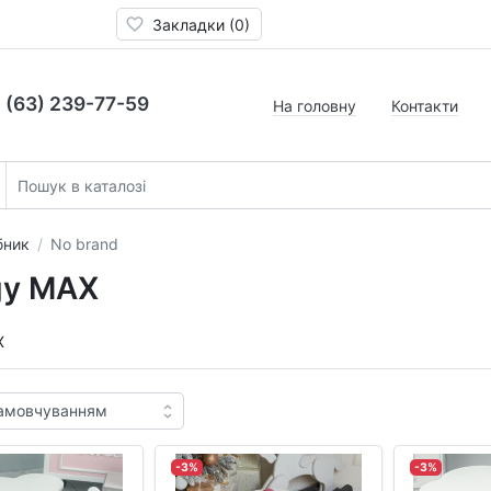
Закладки (0)
 (63) 239-77-59
На головну
Контакти
бник
No brand
gy MAX
X
-3%
-3%