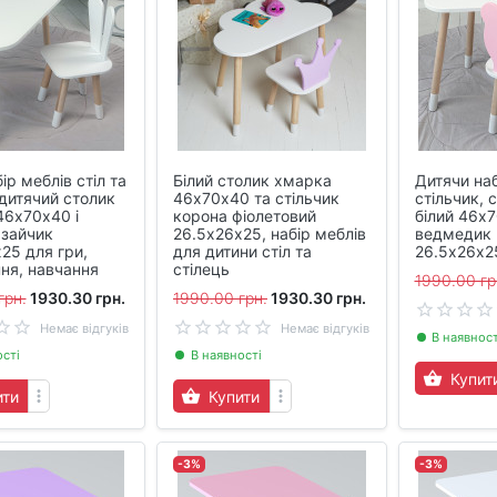
ір меблів стіл та
Білий столик хмарка
Дитячи наб
 дитячий столик
46х70х40 та стільчик
стільчик, 
46х70х40 і
корона фіолетовий
білий 46х7
 зайчик
26.5х26х25, набір меблів
ведмедик
25 для гри,
для дитини стіл та
26.5х26х2
ня, навчання
стілець
1990.00 гр
грн.
1930.30 грн.
1990.00 грн.
1930.30 грн.
Немає відгуків
Немає відгуків
В наявност
ості
В наявності
Купит
ити
Купити
-3%
-3%