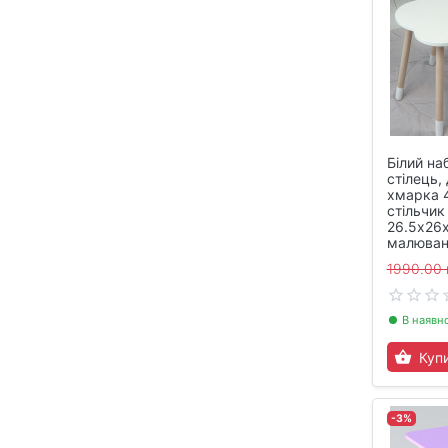
Білий наб
стілець,
хмарка 
стільчик
26.5х26х
малюван
1990.00 
В наявн
Куп
-3%