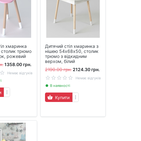
тіл хмаринка
Дитячий стіл хмаринка з
 столик трюмо
нішею 54х68х50, столик
ок, рожевий
трюмо з відкидним
верхом, білий
н.
1358.00 грн.
2190.00 грн.
2124.30 грн.
Немає відгуків
Немає відгуків
і
В наявності
и
Купити