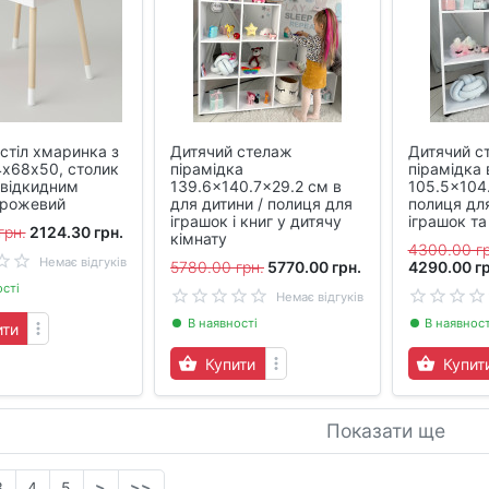
стіл хмаринка з
Дитячий стелаж
Дитячий с
4х68х50, столик
пірамідка
пірамідка 
 відкидним
139.6×140.7×29.2 см в
105.5×104.
 рожевий
для дитини / полиця для
полиця для
іграшок і книг у дитячу
іграшок та
грн.
2124.30 грн.
кімнату
4300.00 гр
Немає відгуків
5780.00 грн.
5770.00 грн.
4290.00 гр
ості
Немає відгуків
В наявності
В наявност
ити
Купити
Купит
Показати ще
3
4
5
>
>>