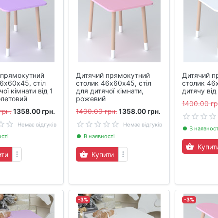
 прямокутний
Дитячий прямокутний
Дитячий п
6х60х45, стіл
столик 46х60х45, стіл
столик 46х
ої кімнати від 1
для дитячої кімнати,
дитячу від 
олетовий
рожевий
1400.00 гр
грн.
1358.00 грн.
1400.00 грн.
1358.00 грн.
Немає відгуків
Немає відгуків
В наявност
ості
В наявності
Купит
ити
Купити
-3%
-3%