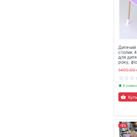
Дитячий
столик 4
для дитяч
року, фі
1400.00 
В наявн
Куп
-3%