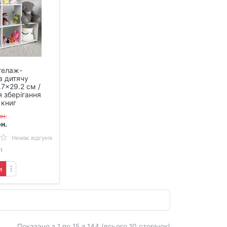
телаж-
в дитячу
7×29.2 см /
 зберігання
 книг
н.
н.
Немає відгуків
і
и
Показано з 1 по
15
з 144 (всього 10 сторінок)