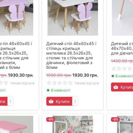
стіл 46х60х45 і
Дитячий стіл 46х60х45 і
Дитячий с
крильця
стілець крильця
46х70х40,
а 26.5х26х25,
метелика 26.5х26х25,
для дівчат
а стільчик для
столик та стільчик для
1400.00 гр
кімнати,
дівчинки, фіолетовий з
ий з білим
білим
грн.
1930.30 грн.
1990.00 грн.
1930.30 грн.
В наявност
Немає відгуків
Немає відгуків
Купит
ості
В наявності
ити
Купити
-0%
-0%