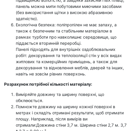
підвищеною вологістю, а завдяки захисній ПВХ плівці,
панель можна мити побутовими миючими засобами
(без використання щітки з високою абразивною
здатністю).
Екологічна безпека: поліпропілен не має запаху, а
також є безпечним та стабільним матеріалом в
рамках турботи про навколишнє середовище, що
піддається вторинній переробці.
Панелі підходять для внутрішніх оздоблювальних
робіт: декорування та теплоізоляції стін у всіх видах
житлових та комерційних приміщень, а також для
декорування та відновлення меблів, дверей та інших,
навіть не зовсім рівних поверхонь.
Розрахунок потрібної кількості матеріалу:
Виміряйте довжину та ширину поверхні, що
обклеюється.
Помножте довжину на ширину кожної поверхні в
метрах і складіть отримані результати, щоб отримати
площу. Наприклад, після вимірів ви
отримали:Довжина стіни 3,7 м. Ширина стіни 2,7 м. 3,7