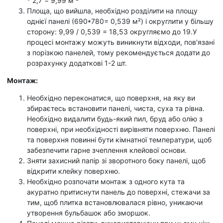
* 2,7 = 9,99 м ²
Площа, що вийшла, необхідно розділити на площу
однієї панелі (690*780= 0,539 м²) і округлити у більшу
сторону: 9,99 / 0,539 = 18,53 округляємо до 19.У
процесі монтажу можуть виникнути відходи, пов'язані
з порізкою панелей, тому рекомендується додати до
розрахунку додаткові 1-2 шт.
Монтаж:
Необхідно переконатися, що поверхня, на яку ви
збираєтесь встановити панелі, чиста, суха та рівна.
Необхідно видалити будь-який пил, бруд або олію з
поверхні, при необхідності вирівняти поверхню. Панелі
та поверхня повинні бути кімнатної температури, щоб
забезпечити гарне зчеплення клейової основи.
Зняти захисний папір зі зворотного боку панелі, щоб
відкрити клейку поверхню.
Необхідно розпочати монтаж з одного кута та
акуратно притиснути панель до поверхні, стежачи за
тим, щоб плитка встановлювалася рівно, уникаючи
утворення бульбашок або зморшок.