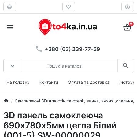
0
+380 (63) 239-77-59
На головну
Контакти
Оплата та доставка
Інструкц
Самоклеючі 3D(для стін та стелі , ванна, кухня ,спальня, 
3D панель самоклеюча
690х780х5мм цегла Білий
(001-5) SW-00000029