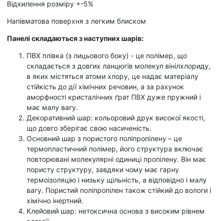
Відхилення розміру +-5%
Напівматова поверхня з легким блиском
Панелі складаються з наступних шарів:
ПВХ плівка (з лицьового боку) - це полімер, що
складається з довгих ланцюгів молекул вінілхлориду,
в яких містяться атоми хлору, це надає матеріалу
стійкість до дії хімічних речовин, а за рахунок
аморфності кристалічних ґрат ПВХ дуже пружний і
має малу вагу.
Декоративний шар: кольоровий друк високої якості,
що довго зберігає свою насиченість.
Основний шар з пористого поліпропілену – це
термопластичний полімер, його структура включає
повторювані молекулярні одиниці пропілену. Він має
пористу структуру, завдяки чому має гарну
термоізоляцію і низьку щільність, а відповідно і малу
вагу. Пористий поліпропілен також стійкий до вологи і
хімічно інертний.
Клейовий шар: нетоксична основа з високим рівнем