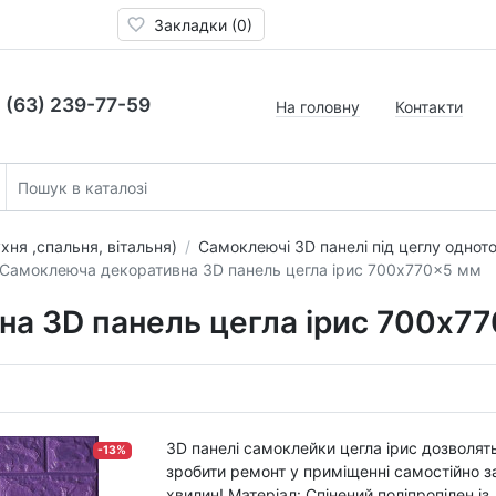
Закладки (0)
 (63) 239-77-59
На головну
Контакти
хня ,спальня, вітальня)
Самоклеючі 3D панелі під цеглу однотон
Самоклеюча декоративна 3D панель цегла ірис 700x770x5 мм
а 3D панель цегла ірис 700x7
3D панелі самоклейки цегла ірис дозволят
-13%
зробити ремонт у приміщенні самостійно з
хвилин! Матеріал: Спінений поліпропілен із