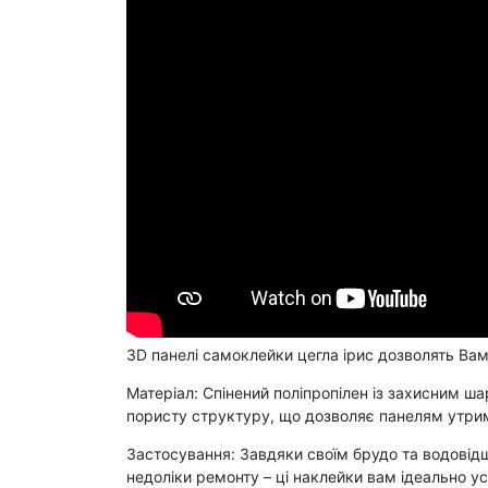
3D панелі самоклейки цегла ірис дозволять Вам
Матеріал: Спінений поліпропілен із захисним ша
пористу структуру, що дозволяє панелям утримув
Застосування: Завдяки своїм брудо та водовідшт
недоліки ремонту – ці наклейки вам ідеально ус