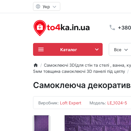
Укр
+380
Каталог
Все
Самоклеючі 3D(для стін та стелі , ванна, ку
5мм товщина самоклеючі 3D панелі під цеглу
Самоклеюча декоративн
Виробник:
Loft Expert
Модель:
LE_1024-5