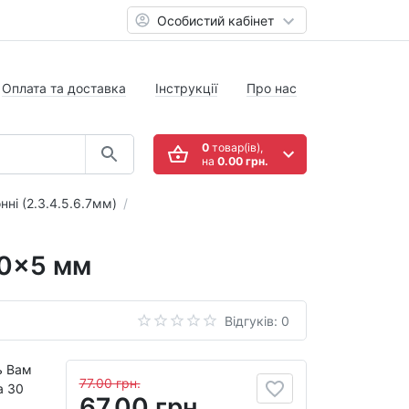
Особистий кабінет
Оплата та доставка
Інструкції
Про нас
0
товар(ів),
на
0.00 грн.
ні (2.3.4.5.6.7мм)
70x5 мм
Відгуків: 0
ь Вам
77.00 грн.
а 30
67.00 грн.