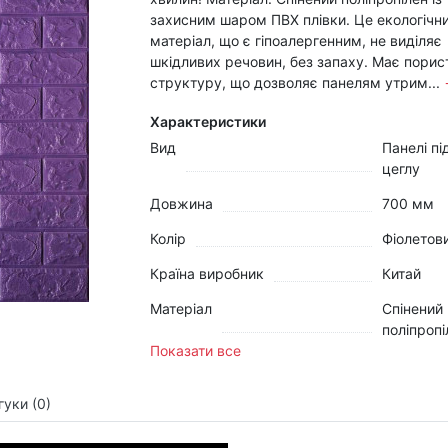
захисним шаром ПВХ плівки. Це екологічн
матеріал, що є гіпоалергенним, не виділяє
шкідливих речовин, без запаху. Має порис
структуру, що дозволяє панелям утрим...
Характеристики
Вид
Панелі пі
цеглу
Довжина
700 мм
Колір
Фіолетов
Країна виробник
Китай
Матеріал
Спінений
поліпропі
Показати все
гуки (0)