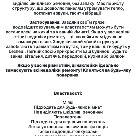
виділяє шкідливих речовин, без запаху. Має пористу
структуру, що дозволяє панелям утримувати тепло,
поглинати звуки, гасити вібрації.
Застосування:
Завдяки своїм грязе і
водовідштовхувальним властивостям можуть бути
встановлені на кухні та у ванній кімнаті. Якщо у вас нерівні
стіни і недоліки ремонту - ці наклейки вам ідеально
замаскують все. Завдяки своїй м'якій структурі,
запобігають травматизм на кутах, тому ваші діти будуть у
безпеці. Легкий спосіб прикрасити ваш будинок. Будь то
ванна, вітальня, дитяча, передпокій, кухня або балкон.
Якщо у вас нерівні стіни, ці наклейки ідеально
замаскують всі недоліки ремонту! Клеяться на будь-яку
поверхню.
Властивості:
М'які
Підходять для будь-яких кімнат
Не виділяють шкідливі речовини
Гіпоалергенні
Підходять для нерівних поверхонь
Легка установка, не вимагає фахівців
Грязе і водовідштовхувальні